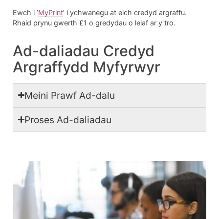
Ewch i ’
MyPrint
’ i ychwanegu at eich credyd argraffu.
Rhaid prynu gwerth £1 o gredydau o leiaf ar y tro.
Ad-daliadau Credyd
Argraffydd Myfyrwyr
Meini Prawf Ad-dalu
Proses Ad-daliadau