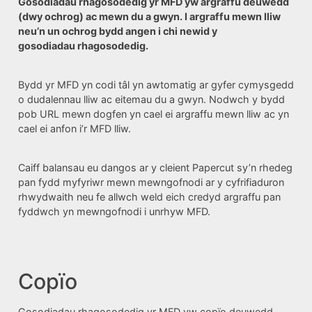
Gosodiadau rhagosodedig yr MFD yw argraffu deuwedd
(dwy ochrog) ac mewn du a gwyn. I argraffu mewn lliw
neu’n un ochrog bydd angen i chi newid y
gosodiadau rhagosodedig.
Bydd yr MFD yn codi tâl yn awtomatig ar gyfer cymysgedd
o dudalennau lliw ac eitemau du a gwyn. Nodwch y bydd
pob URL mewn dogfen yn cael ei argraffu mewn lliw ac yn
cael ei anfon i’r MFD lliw.
Caiff balansau eu dangos ar y cleient Papercut sy’n rhedeg
pan fydd myfyriwr mewn mewngofnodi ar y cyfrifiaduron
rhwydwaith neu fe allwch weld eich credyd argraffu pan
fyddwch yn mewngofnodi i unrhyw MFD.
Copïo
Gosodiadau rhagosodedig yr MFD yw copïo deuwedd