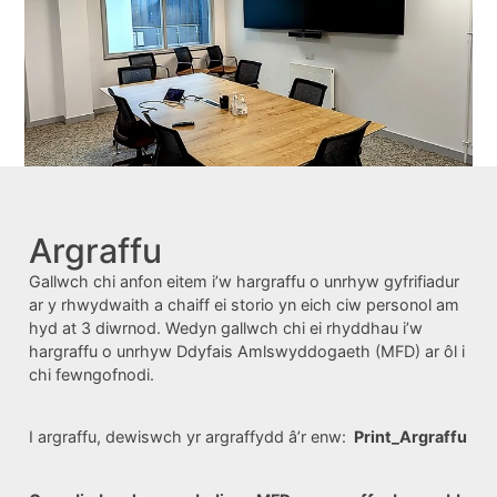
Argraffu
Gallwch chi anfon eitem i’w hargraffu o unrhyw gyfrifiadur
ar y rhwydwaith a chaiff ei storio yn eich ciw personol am
hyd at 3 diwrnod. Wedyn gallwch chi ei rhyddhau i’w
hargraffu o unrhyw Ddyfais Amlswyddogaeth (MFD) ar ôl i
chi fewngofnodi.
I argraffu, dewiswch yr argraffydd â’r enw:
Print_Argraffu