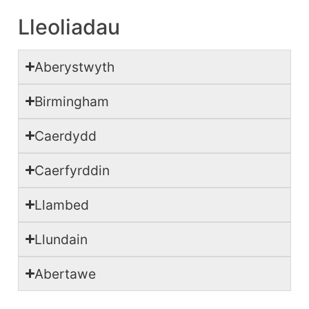
Lleoliadau
Aberystwyth
Birmingham
Caerdydd
Caerfyrddin
Llambed
Llundain
Abertawe