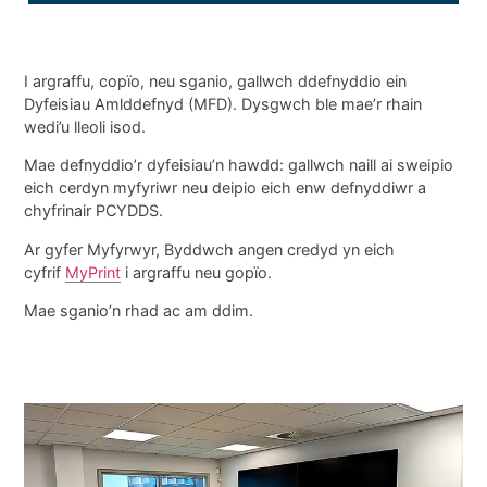
I argraffu, copïo, neu sganio, gallwch ddefnyddio ein
Dyfeisiau Amlddefnyd (MFD). Dysgwch ble mae’r rhain
wedi’u lleoli isod.
Mae defnyddio’r dyfeisiau’n hawdd: gallwch naill ai sweipio
eich cerdyn myfyriwr neu deipio eich enw defnyddiwr a
chyfrinair PCYDDS.
Ar gyfer Myfyrwyr, Byddwch angen credyd yn eich
cyfrif
MyPrint
i argraffu neu gopïo.
Mae sganio’n rhad ac am ddim.