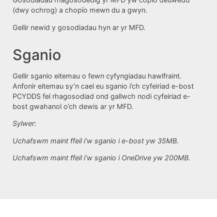
(dwy ochrog) a chopïo mewn du a gwyn.
Gellir newid y gosodiadau hyn ar yr MFD.
Sganio
Gellir sganio eitemau o fewn cyfyngiadau hawlfraint.
Anfonir eitemau sy’n cael eu sganio i’ch cyfeiriad e-bost
PCYDDS fel rhagosodiad ond gallwch nodi cyfeiriad e-
bost gwahanol o’ch dewis ar yr MFD.
Sylwer:
Uchafswm maint ffeil i’w sganio i e-bost yw 35MB.
Uchafswm maint ffeil i’w sganio i OneDrive yw 200MB.