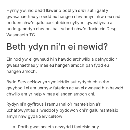
Hynny yw, nid oedd llawer o bobl yn siŵr sut i gael y
gwasanaethau yr oedd eu hangen nhw arnyn nhw neu nad
oedden nhw’n gallu cael atebion cyflym i gwestiynau a
oedd ganddyn nhw oni bai eu bod nhw’n ffonio ein Desg
Wasanaeth TG.
Beth ydyn ni'n ei newid?
Ein nod yw ei gwneud hi’n hawdd archwilio a defnyddio’r
gwasanaethau y mae eu hangen arnoch pan fydd eu
hangen arnoch.
Bydd ServiceNow yn symleiddio sut rydych chi’n rhoi
gwybod i ni am unrhyw faterion ac yn ei gwneud hi’n hawdd
chwilio am yr help y mae ei angen arnoch chi.
Rydyn ni’n gyffrous i rannu rhai o’r manteision a’r
uchafbwyntiau allweddol y byddwch chi’n gallu manteisio
arnyn nhw gyda ServiceNow:
Porth gwasanaeth newydd i fanteisio ar y