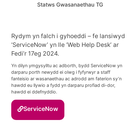
Statws Gwasanaethau TG
Rydym yn falch i gyhoeddi – fe lansiwyd
‘ServiceNow’ yn lle ‘Web Help Desk’ ar
Fedi’r 17eg 2024.
Yn dilyn ymgysylltu ac adborth, bydd ServiceNow yn
darparu porth newydd ei olwg i fyfyrwyr a staff
fanteisio ar wasanaethau ac adrodd am faterion sy’n
hawdd eu llywio a fydd yn darparu profiad di-dor,
hawdd ei ddefnyddio.
ServiceNow