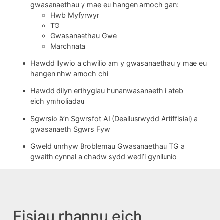
gwasanaethau y mae eu hangen arnoch gan:
Hwb Myfyrwyr
TG
Gwasanaethau Gwe
Marchnata
Hawdd llywio a chwilio am y gwasanaethau y mae eu
hangen nhw arnoch chi
Hawdd dilyn erthyglau hunanwasanaeth i ateb
eich ymholiadau
Sgwrsio â’n Sgwrsfot AI (Deallusrwydd Artiffisial) a
gwasanaeth Sgwrs Fyw
Gweld unrhyw Broblemau Gwasanaethau TG a
gwaith cynnal a chadw sydd wedi’i gynllunio
Eisiau rhannu eich