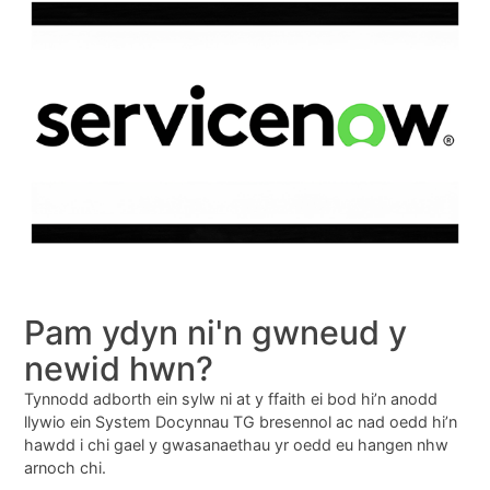
Pam ydyn ni'n gwneud y
newid hwn?
Tynnodd adborth ein sylw ni at y ffaith ei bod hi’n anodd
llywio ein System Docynnau TG bresennol ac nad oedd hi’n
hawdd i chi gael y gwasanaethau yr oedd eu hangen nhw
arnoch chi.