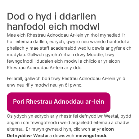
Dod o hyd i ddarllen
hanfodol eich modwl
Mae eich Rhestrau Adnoddau Ar-lein yn rhoi mynediad i’r
holl eitemau darllen, edrych, gwylio neu wrando hanfodol a
phellach y mae staff academaidd wedi’u dewis ar gyfer eich
modylau. Gallwch gyrchu’r rhain drwy Moodle, trwy
fewngofnodi i dudalen eich modwl a chlicio ar yr eicon
Rhestrau Adnoddau Ar-lein ar y dde.
Fel arall, gallwch bori trwy Restrau Adnoddau Ar-lein yn ôl
enw neu rif y modwl neu yn ôl pwnc.
Pori Rhestrau Adnoddau ar-lein
Os ydych yn edrych ar y rhestr fel defnyddiwr Westai, bydd
angen i chi fewngofnodi i weld argaeledd eitemau a chadw
eitemau. Er mwyn gwneud hyn, cliciwch ar yr
eicon
Defnyddiwr Westai
a dewiswch
mewngofnodi
.