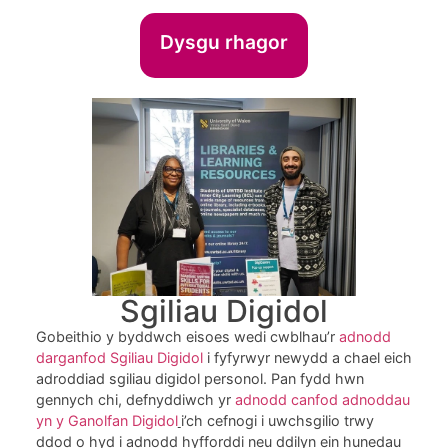
Dysgu rhagor
Sgiliau Digidol
Gobeithio y byddwch eisoes wedi cwblhau’r
adnodd
darganfod Sgiliau Digidol
i fyfyrwyr newydd a chael eich
adroddiad sgiliau digidol personol. Pan fydd hwn
gennych chi, defnyddiwch yr
adnodd canfod adnoddau
yn y Ganolfan Digidol
i’ch cefnogi i uwchsgilio trwy
ddod o hyd i adnodd hyfforddi neu ddilyn ein hunedau