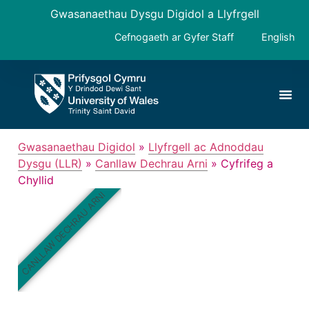
Gwasanaethau Dysgu Digidol a Llyfrgell
Cefnogaeth ar Gyfer Staff
English
Gwasanaethau Digidol
»
Llyfrgell ac Adnoddau
Dysgu (LLR)
»
Canllaw Dechrau Arni
»
Cyfrifeg a
Chyllid
CANLLAW DECHRAU ARNI