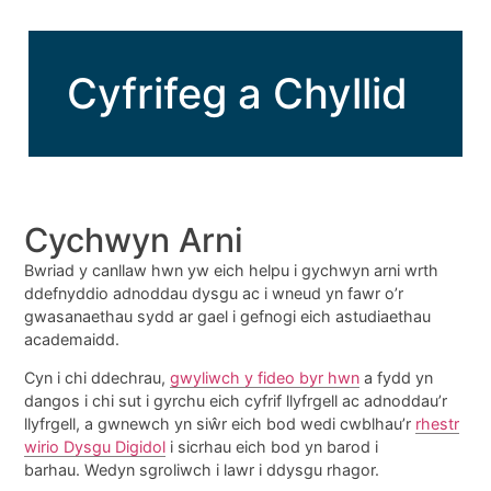
Cyfrifeg a Chyllid
Cychwyn Arni
Bwriad y canllaw hwn yw eich helpu i gychwyn arni wrth
ddefnyddio adnoddau dysgu ac i wneud yn fawr o’r
gwasanaethau sydd ar gael i gefnogi eich astudiaethau
academaidd.
Cyn i chi ddechrau,
gwyliwch y fideo byr hwn
a fydd yn
dangos i chi sut i gyrchu eich cyfrif llyfrgell ac adnoddau’r
llyfrgell, a gwnewch yn siŵr eich bod wedi cwblhau’r
rhestr
wirio Dysgu Digidol
i sicrhau eich bod yn barod i
barhau. Wedyn sgroliwch i lawr i ddysgu rhagor.