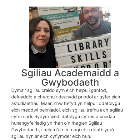
Sgiliau Academaidd a
Gwybodaeth
Dyma’r sgiliau craidd sy’n eich helpu i ganfod,
defnyddio a chyrchu’r deunydd priodol ar gyfer eich
astudiaethau. Maen nhw hefyd yn helpu i ddatblygu
eich meddwl beirniadol, eich sgiliau trefnu a’ch sgiliau
cyfeirnodi. Rydym wedi datblygu cyfres o unedau
hunangyfeiriedig yn rhan o’n rhaglen Sgiliau
Gwybodaeth, i helpu i’ch cefnogi chi i ddatblygu’r
sgiliau hyn ar eich cyflymder eich hun.