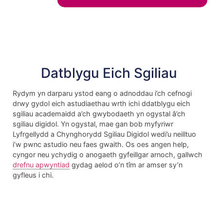
Datblygu Eich Sgiliau
Rydym yn darparu ystod eang o adnoddau i’ch cefnogi
drwy gydol eich astudiaethau wrth ichi ddatblygu eich
sgiliau academaidd a’ch gwybodaeth yn ogystal â’ch
sgiliau digidol. Yn ogystal, mae gan bob myfyriwr
Lyfrgellydd a Chynghorydd Sgiliau Digidol wedi’u neilltuo
i’w pwnc astudio neu faes gwaith. Os oes angen help,
cyngor neu ychydig o anogaeth gyfeillgar arnoch, gallwch
drefnu apwyntiad
gydag aelod o’n tîm ar amser sy’n
gyfleus i chi.