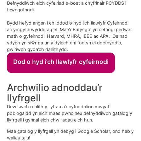
Defnyddiwch eich cyfeiriad e-bost a chyfrinair PCYDDS i
fewngofnodi.
Bydd hefyd angen i chi ddod o hyd i’ch llawlyfr Cyfeirnodi
ac ymgyfarwyddo ag ef. Mae’r Brifysgol yn cefnogi pedwar
math o gyfeirnodi: Harvard, MHRA, IEEE ac APA. Os nad
ydych yn siŵr pa un y dylech chi fod yn ei ddefnyddio,
gwiriwch gyda’ch darlithydd.
Dod o hyd i’ch llawlyfr cyfeirnodi
Archwilio adnoddau’r
llyfrgell
Dewiswch o blith y llyfrau a’r cyfnodolion mwyaf
poblogaidd yn eich maes pwnc neu defnyddiwch gatalog y
llyfrgell i gynnal eich chwiliadau eich hun.
Mae
c
atalog y llyfrgell yn debyg i Google Scholar, ond heb y
waliau talu!