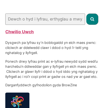
Chwilio Uwch
Dysgwch pa lyfrau sy’n boblogaidd yn eich maes pwnc:
cliciwch ar ddelwedd clawr i ddod o hyd i’r teitl yng
nghatalog y llyfrgell.
Porwch drwy lyfrau print ac e-lyfrau newydd sydd wedi’u
harchebu’n ddiweddar gan y llyfrgell yn eich maes pwnc.
Cliciwch ar glawr llyfr i ddod o hyd iddo yng nghatalog y
llyfrgell ac i roi’r copi print ar gadw os nad yw ar gael eto.
Darganfyddwch gyfnodolion gyda BrowZine