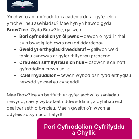
Yn chwilio am gyfnodolion academaidd ar gyfer eich
ymchwil neu aseiniadau? Mae hyn yn hawdd gyda
BrowZine
! Gyda BrowZine, gallwch:
Bori cyfnodolion yn ôl pwnc
– dewch o hyd i’r rhai
sy’n bwysig i’ch cwrs neu ddiddordebau
Gweld yr erthyglau diweddaraf
– gallwch weld
tablau cynnwys ar gyfer rhifynnau presennol
Creu eich silff llyfrau eich hun
– cadwch eich hoff
gyfnodolion mewn un lle
Cael rhybuddion –
cewch wybod pan fydd erthyglau
newydd yn cael eu cyhoeddi
Mae BrowZine yn berffaith ar gyfer archwilio syniadau
newydd, cael y wybodaeth ddiweddaraf, a dyfnhau eich
dealltwriaeth o bynciau. Mae’n gweithio’n wych ar
ddyfeisiau symudol hefyd!
Pori Cyfnodolion Cyfrifyddu
a Chyllid