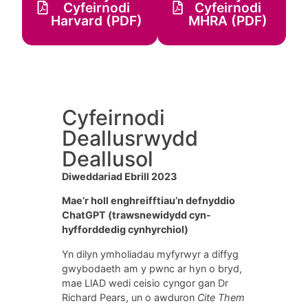
Cyfeirnodi
Cyfeirnodi
Harvard (PDF)
MHRA (PDF)
Cyfeirnodi
Deallusrwydd
Deallusol
Diweddariad Ebrill 2023
Mae’r holl enghreifftiau’n defnyddio
ChatGPT (trawsnewidydd cyn-
hyfforddedig cynhyrchiol)
Yn dilyn ymholiadau myfyrwyr a diffyg
gwybodaeth am y pwnc ar hyn o bryd,
mae LlAD wedi ceisio cyngor gan Dr
Richard Pears, un o awduron
Cite Them