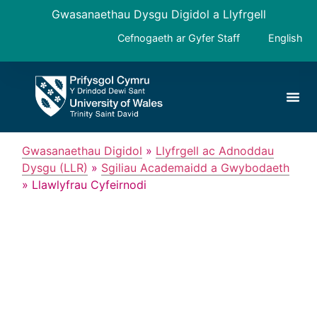
Gwasanaethau Dysgu Digidol a Llyfrgell
Cefnogaeth ar Gyfer Staff
English
Gwasanaethau Digidol
»
Llyfrgell ac Adnoddau
Dysgu (LLR)
»
Sgiliau Academaidd a Gwybodaeth
»
Llawlyfrau Cyfeirnodi