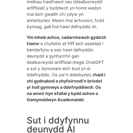
melinau traethawd neu ddeallusrwydd
artiffisial) y byddwch yn honni wedyn
mai eich gwaith chi ydyw yn
annerbyniol. Mewn rhai achosion, fodd
bynnag, gall fod hawl defnyddio AI.
Ym mhob achos, cadarnhewch gyda’ch
tiwtor
a chyfeirio at frîff eich aseiniad i
benderfynu a oes hawl defnyddio
deunydd a gynhyrchir gan
deallusrwydd artiffisial megis ChatGPT
a sut y dymunant eich bod yn ei
ddefnyddio. Os yw’n dderbyniol,
rhaid i
chi gydnabod a chyfeirnodi’n briodol
yr holl gynnwys a ddefnyddiwch. Os
na wneir hyn efallai y bydd achos o
Gamymddwyn Academaidd.
Sut i ddyfynnu
deunydd AI