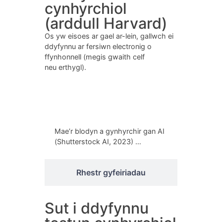
cynhyrchiol
(arddull Harvard)
Os yw eisoes ar gael ar-lein, gallwch ei
ddyfynnu ar fersiwn electronig o
ffynhonnell (megis gwaith celf
neu erthygl).
Dyfyniad un y testun
Mae’r blodyn a gynhyrchir gan AI
(Shutterstock AI, 2023) …
Rhestr gyfeiriadau
Sut i ddyfynnu