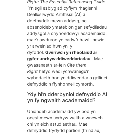
Right:
The Essential Referencing Guide.
Yn sgil esblygiad cyflym rhaglenni
Deallusrwydd Artiffisial (AI) a
ddefnyddir mewn addysg, ac
absenoldeb ymatebion gan sefydliadau
addysgol a chyhoeddwyr academaidd,
mae’r awduron yn cadw’r hawl i newid
yr arweiniad hwn yn y
dyfodol.
Gwiriwch yn rheolaidd ar
gyfer unrhyw ddiweddariadau
. Mae
gwasanaeth ar-lein
Cite them
Right
hefyd wedi ychwanegu’r
wybodaeth hon yn ddiweddar a gellir ei
defnyddio’n ffynhonnell cymorth.
Ydy hi’n dderbyniol defnyddio AI
yn fy ngwaith academaidd?
Uniondeb academaidd yw bod yn
onest mewn unrhyw waith a wnewch
chi yn eich astudiaethau. Mae
defnyddio trydydd partïon (ffrindiau,