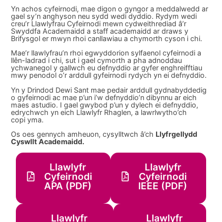
Yn achos cyfeirnodi, mae digon o gyngor a meddalwedd ar
gael sy’n anghyson neu sydd wedi dyddio. Rydym wedi
creu’r Llawlyfrau Cyfeirnodi mewn cydweithrediad â’r
Swyddfa Academaidd a staff academaidd ar draws y
Brifysgol er mwyn rhoi canllawiau a chymorth cyson i chi.
Mae’r llawlyfrau’n rhoi egwyddorion sylfaenol cyfeirnodi a
llên-ladrad i chi, sut i gael cymorth a pha adnoddau
ychwanegol y gallwch eu defnyddio ar gyfer enghreifftiau
mwy penodol o’r arddull gyfeirnodi rydych yn ei defnyddio.
Yn y Drindod Dewi Sant mae pedair arddull gydnabyddedig
o gyfeirnodi ac mae p’un i’w defnyddio’n dibynnu ar eich
maes astudio. I gael gwybod p’un y dylech ei defnyddio,
edrychwch yn eich Llawlyfr Rhaglen, a lawrlwytho’ch
copi yma.
Os oes gennych amheuon, cysylltwch â’ch
Llyfrgellydd
Cyswllt Academaidd
.
Llawlyfr
Llawlyfr
Cyfeirnodi
Cyfeirnodi
APA (PDF)
IEEE (PDF)
Llawlyfr
Llawlyfr