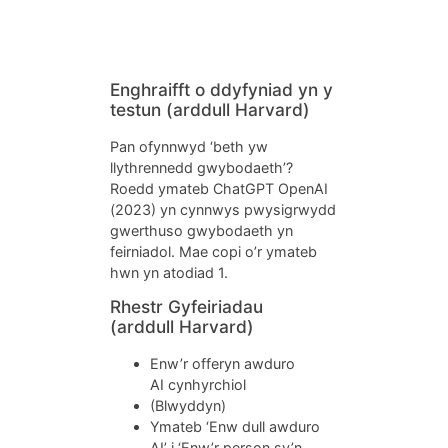
Harvard
Enghraifft o ddyfyniad yn y
testun (arddull Harvard)
Pan ofynnwyd ‘beth yw
llythrennedd gwybodaeth’?
Roedd ymateb ChatGPT OpenAI
(2023) yn cynnwys pwysigrwydd
gwerthuso gwybodaeth yn
feirniadol. Mae copi o’r ymateb
hwn yn atodiad 1.
Rhestr Gyfeiriadau
(arddull Harvard)
Enw’r offeryn awduro
AI cynhyrchiol
(Blwyddyn)
Ymateb ‘Enw dull awduro
AI’ i ‘Enw’r person sy’n