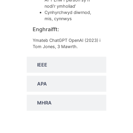
nodi’r ymholiad’
Cynhyrchwyd diwrnod,
mis, cynnwys
Enghraifft:
Ymateb ChatGPT OpenAI (2023) i
Tom Jones, 3 Mawrth.
IEEE
APA
MHRA