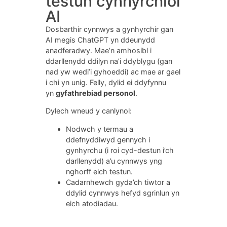
testun cynhyrchiol
AI
Dosbarthir cynnwys a gynhyrchir gan
AI megis ChatGPT yn ddeunydd
anadferadwy. Mae’n amhosibl i
ddarllenydd ddilyn na’i ddyblygu (gan
nad yw wedi’i gyhoeddi) ac mae ar gael
i chi yn unig. Felly, dylid ei ddyfynnu
yn
gyfathrebiad personol
.
Dylech wneud y canlynol:
Nodwch y termau a
ddefnyddiwyd gennych i
gynhyrchu (i roi cyd-destun i’ch
darllenydd) a’u cynnwys yng
nghorff eich testun.
Cadarnhewch gyda’ch tiwtor a
ddylid cynnwys hefyd sgrinlun yn
eich atodiadau.