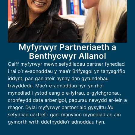
Myfyrwyr Partneriaeth a
Benthycwyr Allanol
Caiff myfyrwyr mewn sefydliadau partner fynediad
i rai o’r e-adnoddau y mae’r Brifysgol yn tanysgrifio
iddynt, pan ganiateir hynny dan gytundebau
trwyddedu. Mae’r e-adnoddau hyn yn rhoi
mynediad i ystod eang o e-lyfrau, e-gylchgronau,
cronfeydd data arbenigol, papurau newydd ar-lein a
rhagor. Dylai myfyrwyr partneriaid gysylltu â’u
sefydliad cartref i gael manylion mynediad ac am
gymorth wrth ddefnyddio’r adnoddau hyn.