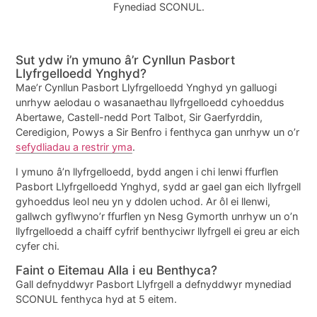
Fynediad SCONUL.
Sut ydw i’n ymuno â’r Cynllun Pasbort
Llyfrgelloedd Ynghyd?
Mae’r Cynllun Pasbort Llyfrgelloedd Ynghyd yn galluogi
unrhyw aelodau o wasanaethau llyfrgelloedd cyhoeddus
Abertawe, Castell-nedd Port Talbot, Sir Gaerfyrddin,
Ceredigion, Powys a Sir Benfro i fenthyca gan unrhyw un o’r
sefydliadau a restrir yma
.
I ymuno â’n llyfrgelloedd, bydd angen i chi lenwi ffurflen
Pasbort Llyfrgelloedd Ynghyd, sydd ar gael gan eich llyfrgell
gyhoeddus leol neu yn y ddolen uchod. Ar ôl ei llenwi,
gallwch gyflwyno’r ffurflen yn Nesg Gymorth unrhyw un o’n
llyfrgelloedd a chaiff cyfrif benthyciwr llyfrgell ei greu ar eich
cyfer chi.
Faint o Eitemau Alla i eu Benthyca?
Gall defnyddwyr Pasbort Llyfrgell a defnyddwyr mynediad
SCONUL fenthyca hyd at 5 eitem.