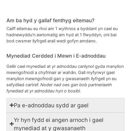
Am ba hyd y gallaf fenthyg eitemau?
Caiff eitemau eu rhoi am 1 wythnos a byddant yn cael eu
hadnewyddu’n awtomatig am hyd at 1 flwyddyn, oni bai
bod cwsmer llyfrgell arall wedi gofyn amdano.
Mynediad Cerdded i Mewn i E-adnoddau
Gellir cael mynediad at yr adnoddau canlynol gyda manylion
mewngofnodi a chyfrinair ar wahân. Gall myfyrwyr gael
manylion mewngofnodi gan y gwasanaeth llyfrgell yn eu
sefydliad cartref.
Noder nad oes gan bob partneriaeth
fynediad at yr adnoddau hyn o bosibl.
Pa e-adnoddau sydd ar gael
Yr hyn fydd ei angen arnoch i gael
mynediad at y gwasanaeth