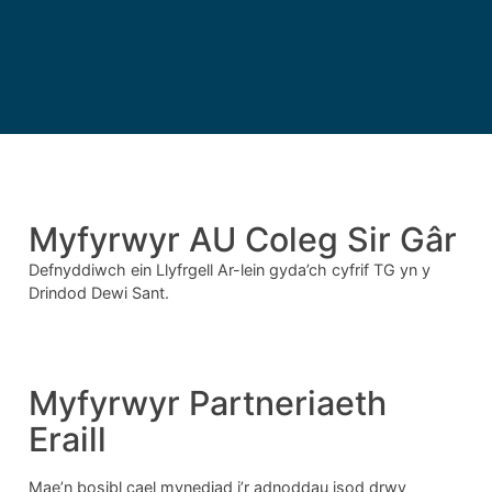
Myfyrwyr AU Coleg Sir Gâr
Defnyddiwch ein Llyfrgell Ar-lein gyda’ch cyfrif TG yn y
Drindod Dewi Sant.
Myfyrwyr Partneriaeth
Eraill
Mae’n bosibl cael mynediad i’r adnoddau isod drwy