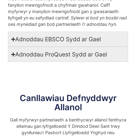
fanylion mewngofnodi a chyfrinair gwahanol. Caiff
myfyrwyr y manylion mewngofnodi gan y gwasanaeth
llyfrgell yn eu sefydliad cartref.
Sylwer ei bod yn bosibl nad
oes mynediad gan bob partneriaeth i’r adnoddau hyn.
Adnoddau EBSCO Sydd ar Gael
Adnoddau ProQuest Sydd ar Gael
Canllawiau Defnyddwyr
Allanol
Gall myfyrwyr partneriaeth a benthycwyr allanol fenthyca
eitemau gan lyfrgelloedd Y Drindod Dewi Sant trwy
gynlluniau’r Pasbort Llyfrgelloedd Ynghyd neu