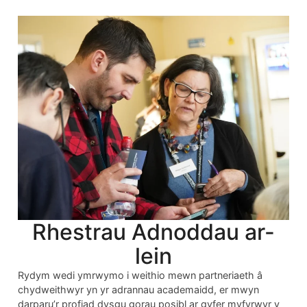
Rhestrau Adnoddau ar-
lein
Rydym wedi ymrwymo i weithio mewn partneriaeth â
chydweithwyr yn yr adrannau academaidd, er mwyn
darparu’r profiad dysgu gorau posibl ar gyfer myfyrwyr y