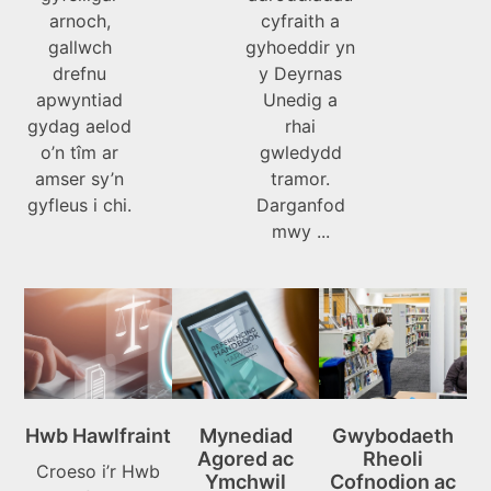
arnoch,
cyfraith a
gallwch
gyhoeddir yn
drefnu
y Deyrnas
apwyntiad
Unedig a
gydag aelod
rhai
o’n tîm ar
gwledydd
amser sy’n
tramor.
gyfleus i chi.
Darganfod
mwy ...
Hwb Hawlfraint
Mynediad
Gwybodaeth
Agored ac
Rheoli
Croeso i’r Hwb
Ymchwil
Cofnodion ac