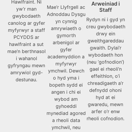
Hawlfraint. Ni
Arweiniad i
Mae’r Llyfrgell ac
yw’r man
Staff
Adnoddau Dysgu
gwybodaeth
Rydyn ni i gyd yn
yn cynnig
canolog ar gyfer
creu gwybodaeth
amrywiaeth o
myfyrwyr a staff
drwy ein
gymorth
PCYDDS ar
gweithgareddau
arbenigol ar
hawlfraint a sut
gwaith. Dylai’r
gyfer
mae’n berthnasol
wybodaeth hon
academyddion a
i wahanol
(neu ‘gofnodion’)
myfyrwyr
gyfryngau mewn
gael ei rheoli’n
ymchwil. Dewch
amrywiol gyd-
effeithlon, o’i
o hyd yma i
destunau.
chreadigaeth a’r
bopeth sydd ei
defnydd ohoni
angen i chi ei
hyd at ei
wybod am
gwaredu, mewn
gyhoeddi
arfer o’r enw
mynediad agored
rheoli cofnodion.
a rheoli data
ymchwil, neu