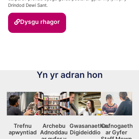
Drindod Dewi Sant.
Dysgu rhagor
Yn yr adran hon
Trefnu
Archebu
Gwasanaethau
Cefnogaeth
apwyntiad
Adnoddau
Digideiddio
ar Gyfer
ar gyfer y
Staff Mewn