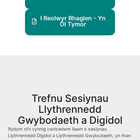
I Reolwyr Rhaglen - Yn
Ôl Tymor
Trefnu Sesiynau
Llythrennedd
Gwybodaeth a Digidol
Rydym ni’n cynnig cwricwlwm llawn o sesiynau
Llythrennedd Digidol a Llythrennedd Gwybodaeth, yn rhan