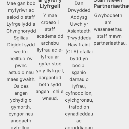
Mae gan bob
Dan
Llyfrgell
Partneriaetha
myfyriwr ac
Drwydded
Y mae
Gwybodaeth
aelod o staff
Addysg
croeso i
am
Lyfrgellydd a
Uwch yr
staff
wasanaethau
Chynghorydd
Asiantaeth
academaidd
i staff mewn
Sgiliau
Trwyddedu
archebu
partneriaethau.
Digidol sydd
Hawlfraint
llyfrau ac e-
wedi’u
(CLA) efallai
lyfrau ar
neilltuo i’w
bydd yn
gyfer stoc
pwnc
bosibl
yn y llyfrgell,
astudio neu
sganio
darganfod
maes gwaith.
darnau o
beth sydd
Os oes
lyfrau,
angen i chi ei
angen
cyfnodolion,
wneud.
ychydig o
cylchgronau,
gymorth,
trafodion
cyngor neu
cynadleddau
anogaeth
ac
gyfeillgar
adroddiadau