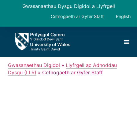
Gwasanaethau Dysgu Digidol a Llyfrgell
Cefnogaeth ar Gyfer Staff
English
Gwasanaethau Digidol
»
Llyfrgell ac Adnoddau
Dysgu (LLR)
»
Cefnogaeth ar Gyfer Staff