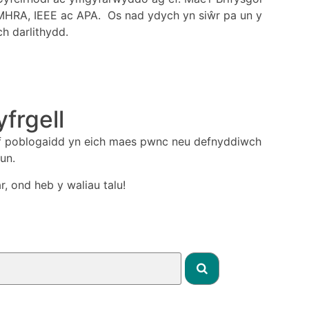
 MHRA, IEEE ac APA. Os nad ydych yn siŵr pa un y
h darlithydd.
yfrgell
yaf poblogaidd yn eich maes pwnc neu defnyddiwch
hun.
r, ond heb y waliau talu!