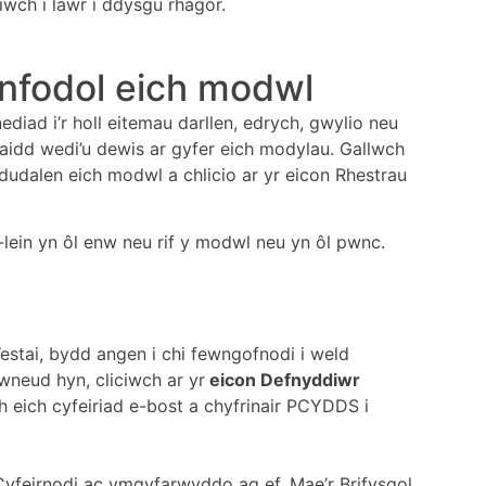
iwch i lawr i ddysgu rhagor.
anfodol eich modwl
iad i’r holl eitemau darllen, edrych, gwylio neu
idd wedi’u dewis ar gyfer eich modylau. Gallwch
dudalen eich modwl a chlicio ar yr eicon Rhestrau
-lein yn ôl enw neu rif y modwl neu yn ôl pwnc.
estai, bydd angen i chi fewngofnodi i weld
neud hyn, cliciwch ar yr
eicon Defnyddiwr
 eich cyfeiriad e-bost a chyfrinair PCYDDS i
 Cyfeirnodi ac ymgyfarwyddo ag ef. Mae’r Brifysgol