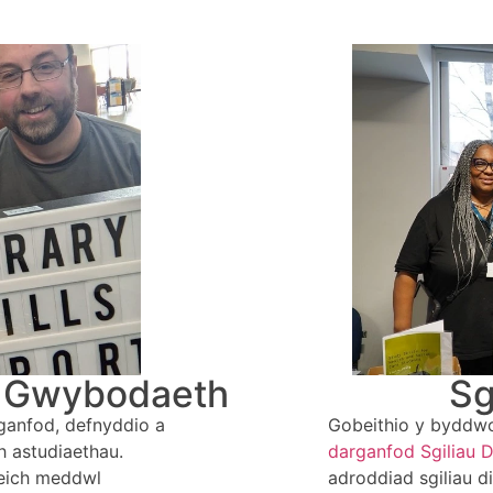
a Gwybodaeth
Sg
 ganfod, defnyddio a
Gobeithio y byddwc
h astudiaethau.
darganfod Sgiliau D
 eich meddwl
adroddiad sgiliau d