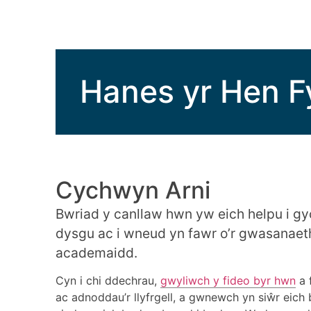
Hanes yr Hen F
Cychwyn Arni
Bwriad y canllaw hwn yw eich helpu i g
dysgu ac i wneud yn fawr o’r gwasanaeth
academaidd.
Cyn i chi ddechrau,
gwyliwch y fideo byr hwn
a f
ac adnoddau’r llyfrgell, a gwnewch yn siŵr eic