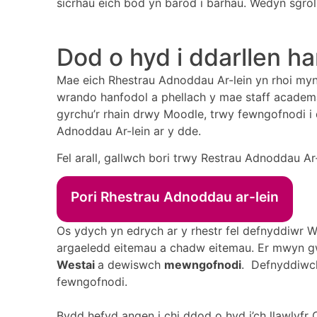
sicrhau eich bod yn barod i barhau. Wedyn sgrol
Dod o hyd i ddarllen h
Mae eich Rhestrau Adnoddau Ar-lein yn rhoi myned
wrando hanfodol a phellach y mae staff academa
gyrchu’r rhain drwy Moodle, trwy fewngofnodi i 
Adnoddau Ar-lein ar y dde.
Fel arall, gallwch bori trwy Restrau Adnoddau Ar
Pori Rhestrau Adnoddau ar-lein
Os ydych yn edrych ar y rhestr fel defnyddiwr W
argaeledd eitemau a chadw eitemau. Er mwyn gw
Westai
a dewiswch
mewngofnodi
. Defnyddiwch
fewngofnodi.
Bydd hefyd angen i chi ddod o hyd i’ch llawlyfr