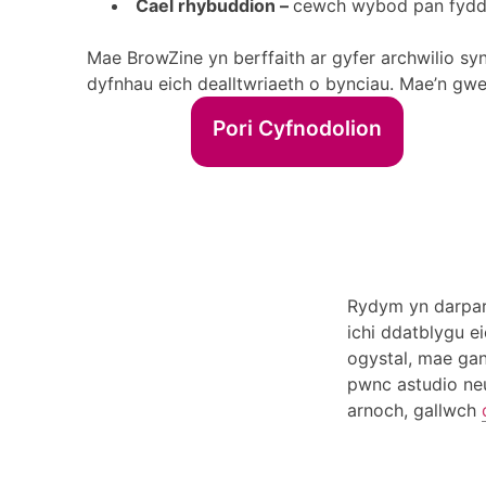
Cael rhybuddion –
cewch wybod pan fydd 
Mae BrowZine yn berffaith ar gyfer archwilio s
dyfnhau eich dealltwriaeth o bynciau. Mae’n gwe
Pori Cyfnodolion
Rydym yn darpar
ichi ddatblygu e
ogystal, mae gan
pwnc astudio neu
arnoch, gallwch