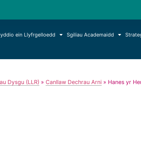
yddio ein Llyfrgelloedd
Sgiliau Academaidd
Strate
dau Dysgu (LLR)
»
Canllaw Dechrau Arni
»
Hanes yr He