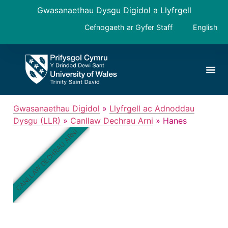
Gwasanaethau Dysgu Digidol a Llyfrgell
Cefnogaeth ar Gyfer Staff
English
Gwasanaethau Digidol
»
Llyfrgell ac Adnoddau
Dysgu (LLR)
»
Canllaw Dechrau Arni
»
Hanes
CANLLAW DECHRAU ARNI