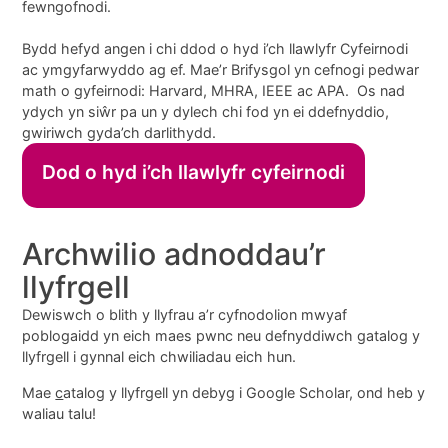
fewngofnodi.
Bydd hefyd angen i chi ddod o hyd i’ch llawlyfr Cyfeirnodi
ac ymgyfarwyddo ag ef. Mae’r Brifysgol yn cefnogi pedwar
math o gyfeirnodi: Harvard, MHRA, IEEE ac APA. Os nad
ydych yn siŵr pa un y dylech chi fod yn ei ddefnyddio,
gwiriwch gyda’ch darlithydd.
Dod o hyd i’ch llawlyfr cyfeirnodi
Archwilio adnoddau’r
llyfrgell
Dewiswch o blith y llyfrau a’r cyfnodolion mwyaf
poblogaidd yn eich maes pwnc neu defnyddiwch gatalog y
llyfrgell i gynnal eich chwiliadau eich hun.
Mae
c
atalog y llyfrgell yn debyg i Google Scholar, ond heb y
waliau talu!