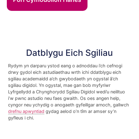
Datblygu Eich Sgiliau
Rydym yn darparu ystod eang o adnoddau i’ch cefnogi
drwy gydol eich astudiaethau wrth ichi ddatblygu eich
sgiliau academaidd a’ch gwybodaeth yn ogystal â’ch
sgiliau digidol. Yn ogystal, mae gan bob myfyriwr
Lyfrgellydd a Chynghorydd Sgiliau Digidol wedi’u neilltuo
i’w pwnc astudio neu faes gwaith. Os oes angen help,
cyngor neu ychydig o anogaeth gyfeillgar arnoch, gallwch
drefnu apwyntiad
gydag aelod o’n tîm ar amser sy’n
gyfleus i chi.