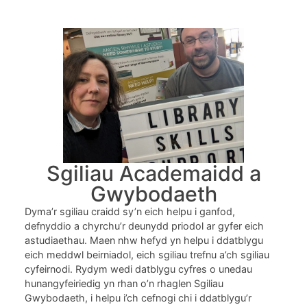
Sgiliau Academaidd a
Gwybodaeth
Dyma’r sgiliau craidd sy’n eich helpu i ganfod,
defnyddio a chyrchu’r deunydd priodol ar gyfer eich
astudiaethau. Maen nhw hefyd yn helpu i ddatblygu
eich meddwl beirniadol, eich sgiliau trefnu a’ch sgiliau
cyfeirnodi. Rydym wedi datblygu cyfres o unedau
hunangyfeiriedig yn rhan o’n rhaglen Sgiliau
Gwybodaeth, i helpu i’ch cefnogi chi i ddatblygu’r