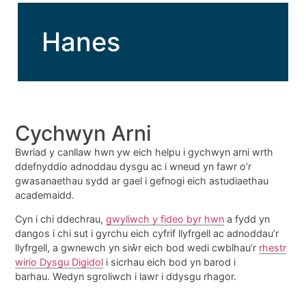
Hanes
Cychwyn Arni
Bwriad y canllaw hwn yw eich helpu i gychwyn arni wrth
ddefnyddio adnoddau dysgu ac i wneud yn fawr o’r
gwasanaethau sydd ar gael i gefnogi eich astudiaethau
academaidd.
Cyn i chi ddechrau,
gwyliwch y fideo byr hwn
a fydd yn
dangos i chi sut i gyrchu eich cyfrif llyfrgell ac adnoddau’r
llyfrgell, a gwnewch yn siŵr eich bod wedi cwblhau’r
rhestr
wirio Dysgu Digidol
i sicrhau eich bod yn barod i
barhau. Wedyn sgroliwch i lawr i ddysgu rhagor.