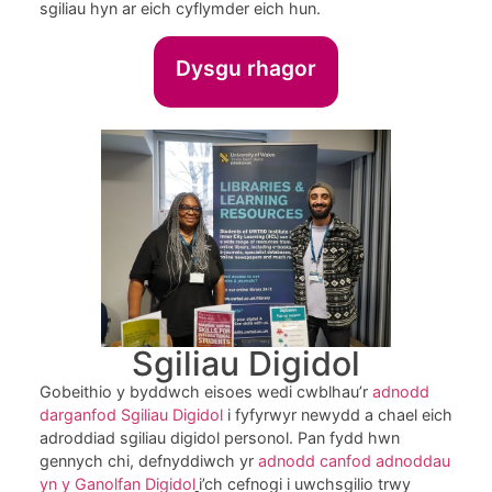
sgiliau hyn ar eich cyflymder eich hun.
Dysgu rhagor
Sgiliau Digidol
Gobeithio y byddwch eisoes wedi cwblhau’r
adnodd
darganfod Sgiliau Digidol
i fyfyrwyr newydd a chael eich
adroddiad sgiliau digidol personol. Pan fydd hwn
gennych chi, defnyddiwch yr
adnodd canfod adnoddau
yn y Ganolfan Digidol
i’ch cefnogi i uwchsgilio trwy