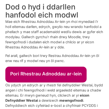
Dod o hyd i ddarllen
hanfodol eich modwl
Mae eich Rhestrau Adnoddau Ar-lein yn rhoi mynediad i’r
holl eitemau darllen, edrych, gwylio neu wrando hanfodol a
phellach y mae staff academaidd wedi’u dewis ar gyfer eich
modylau. Gallwch gyrchu’r rhain drwy Moodle, trwy
fewngofnodi i dudalen eich modwl a chlicio ar yr eicon
Rhestrau Adnoddau Ar-lein ar y dde.
Fel arall, gallwch bori trwy Restrau Adnoddau Ar-lein yn ôl
enw neu rif y modwl neu yn ôl pwnc.
Pori Rhestrau Adnoddau ar-lein
Os ydych yn edrych ar y rhestr fel defnyddiwr Westai, bydd
angen i chi fewngofnodi i weld argaeledd eitemau a chadw
eitemau. Er mwyn gwneud hyn, cliciwch ar yr
eicon
Defnyddiwr Westai
a dewiswch
mewngofnodi
.
Defnyddiwch eich cyfeiriad e-bost a chyfrinair PCYDDS i