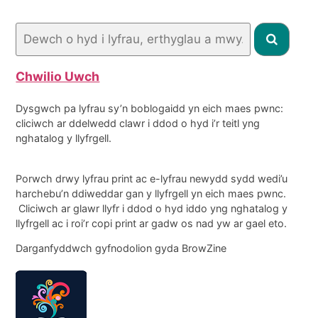
Chwilio Uwch
Dysgwch pa lyfrau sy’n boblogaidd yn eich maes pwnc:
cliciwch ar ddelwedd clawr i ddod o hyd i’r teitl yng
nghatalog y llyfrgell.
Porwch drwy lyfrau print ac e-lyfrau newydd sydd wedi’u
harchebu’n ddiweddar gan y llyfrgell yn eich maes pwnc.
Cliciwch ar glawr llyfr i ddod o hyd iddo yng nghatalog y
llyfrgell ac i roi’r copi print ar gadw os nad yw ar gael eto.
Darganfyddwch gyfnodolion gyda BrowZine