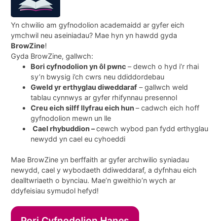
Yn chwilio am gyfnodolion academaidd ar gyfer eich
ymchwil neu aseiniadau? Mae hyn yn hawdd gyda
BrowZine
!
Gyda BrowZine, gallwch:
Bori cyfnodolion yn ôl pwnc
– dewch o hyd i’r rhai
sy’n bwysig i’ch cwrs neu ddiddordebau
Gweld yr erthyglau diweddaraf
– gallwch weld
tablau cynnwys ar gyfer rhifynnau presennol
Creu eich silff llyfrau eich hun
– cadwch eich hoff
gyfnodolion mewn un lle
Cael rhybuddion –
cewch wybod pan fydd erthyglau
newydd yn cael eu cyhoeddi
Mae BrowZine yn berffaith ar gyfer archwilio syniadau
newydd, cael y wybodaeth ddiweddaraf, a dyfnhau eich
dealltwriaeth o bynciau. Mae’n gweithio’n wych ar
ddyfeisiau symudol hefyd!
Pori Cyfnodolion Hanes