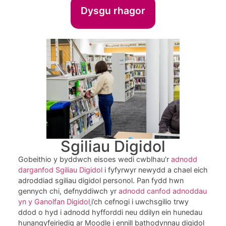
Dysgu rhagor
Sgiliau Digidol
Gobeithio y byddwch eisoes wedi cwblhau’r
adnodd
darganfod Sgiliau Digidol
i fyfyrwyr newydd a chael eich
adroddiad sgiliau digidol personol. Pan fydd hwn
gennych chi, defnyddiwch yr
adnodd canfod adnoddau
yn y Ganolfan Digidol
i’ch cefnogi i uwchsgilio trwy
ddod o hyd i adnodd hyfforddi neu ddilyn ein hunedau
hunangyfeiriedig ar Moodle i ennill bathodynnau digidol