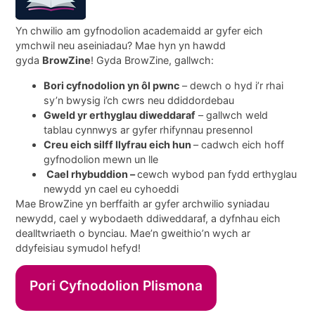
Yn chwilio am gyfnodolion academaidd ar gyfer eich
ymchwil neu aseiniadau? Mae hyn yn hawdd
gyda
BrowZine
! Gyda BrowZine, gallwch:
Bori cyfnodolion yn ôl pwnc
– dewch o hyd i’r rhai
sy’n bwysig i’ch cwrs neu ddiddordebau
Gweld yr erthyglau diweddaraf
– gallwch weld
tablau cynnwys ar gyfer rhifynnau presennol
Creu eich silff llyfrau eich hun
– cadwch eich hoff
gyfnodolion mewn un lle
Cael rhybuddion –
cewch wybod pan fydd erthyglau
newydd yn cael eu cyhoeddi
Mae BrowZine yn berffaith ar gyfer archwilio syniadau
newydd, cael y wybodaeth ddiweddaraf, a dyfnhau eich
dealltwriaeth o bynciau. Mae’n gweithio’n wych ar
ddyfeisiau symudol hefyd!
Pori Cyfnodolion Plismona