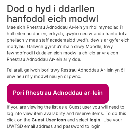
Dod o hyd i ddarllen
hanfodol eich modwl
Mae eich Rhestrau Adnoddau Ar-lein yn rhoi mynediad i’r
holl eitemau darllen, edrych, gwylio neu wrando hanfodol a
phellach y mae staff academaidd wedi’u dewis ar gyfer eich
modylau. Gallwch gyrchu’r rhain drwy Moodle, trwy
fewngofnodi i dudalen eich modwl a chlicio ar yr eicon
Rhestrau Adnoddau Ar-lein ar y dde.
Fel arall, gallwch bori trwy Restrau Adnoddau Ar-lein yn ôl
enw neu rif y modwl neu yn ôl pwnc.
Pori Rhestrau Adnoddau ar-lein
If you are viewing the list as a Guest user you will need to
log into view item availability and reserve items. To do this
click on the
Guest User icon
and select
login.
Use your
UWTSD email address and password to login