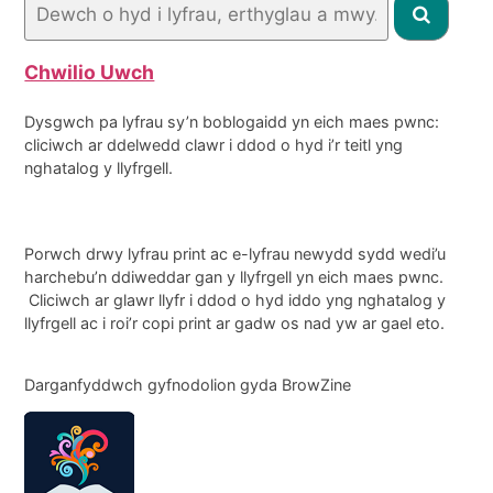
Chwilio Uwch
Dysgwch pa lyfrau sy’n boblogaidd yn eich maes pwnc:
cliciwch ar ddelwedd clawr i ddod o hyd i’r teitl yng
nghatalog y llyfrgell.
Porwch drwy lyfrau print ac e-lyfrau newydd sydd wedi’u
harchebu’n ddiweddar gan y llyfrgell yn eich maes pwnc.
Cliciwch ar glawr llyfr i ddod o hyd iddo yng nghatalog y
llyfrgell ac i roi’r copi print ar gadw os nad yw ar gael eto.
Darganfyddwch gyfnodolion gyda BrowZine