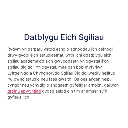
Datblygu Eich Sgiliau
Rydym yn darparu ystod eang o adnoddau i’ch cefnogi
drwy gydol eich astudiaethau wrth ichi ddatblygu eich
sgiliau academaidd a’ch gwybodaeth yn ogystal â’ch
sgiliau digidol. Yn ogystal, mae gan bob myfyriwr
Lyfrgellydd a Chynghorydd Sgiliau Digidol wedi’u neilltuo
i’w pwnc astudio neu faes gwaith. Os oes angen help,
cyngor neu ychydig o anogaeth gyfeillgar arnoch, gallwch
drefnu apwyntiad
gydag aelod o’n tîm ar amser sy’n
gyfleus i chi.