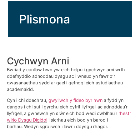
Plismona
Cychwyn Arni
Bwriad y canllaw hwn yw eich helpu i gychwyn arni wrth
ddefnyddio adnoddau dysgu ac i wneud yn fawr o’r
gwasanaethau sydd ar gael i gefnogi eich astudiaethau
academaidd.
Cyn i chi ddechrau,
gwyliwch y fideo byr hwn
a fydd yn
dangos i chi sut i gyrchu eich cyfrif llyfrgell ac adnoddau’r
llyfrgell, a gwnewch yn siŵr eich bod wedi cwblhau’r
rhestr
wirio Dysgu Digidol
i sicrhau eich bod yn barod i
barhau. Wedyn sgroliwch i lawr i ddysgu rhagor.