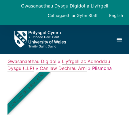
Gwasanaethau Dysgu Digidol a Llyfrgell
Cefnogaeth ar Gyfer Staff
English
Gwasanaethau Digidol
»
Llyfrgell ac Adnoddau
Dysgu (LLR)
»
Canllaw Dechrau Arni
»
Plismona
CANLLAW DECHRAU ARNI