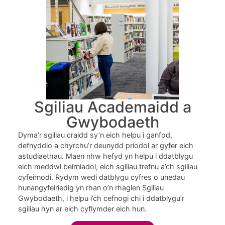
Sgiliau Academaidd a
Gwybodaeth
Dyma’r sgiliau craidd sy’n eich helpu i ganfod,
defnyddio a chyrchu’r deunydd priodol ar gyfer eich
astudiaethau. Maen nhw hefyd yn helpu i ddatblygu
eich meddwl beirniadol, eich sgiliau trefnu a’ch sgiliau
cyfeirnodi. Rydym wedi datblygu cyfres o unedau
hunangyfeiriedig yn rhan o’n rhaglen Sgiliau
Gwybodaeth, i helpu i’ch cefnogi chi i ddatblygu’r
sgiliau hyn ar eich cyflymder eich hun.