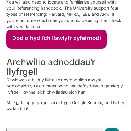
You will also need to locate and familiarise yourself with
your Referencing handbook. The University support four
types of referencing: Harvard, MHRA, IEEE and APA. If
you’re not sure which one you should be using then check
with your lecturer.
Dod o hyd i’ch llawlyfr cyfeirnodi
Archwilio adnoddau’r
llyfrgell
Dewiswch o blith y llyfrau a’r cyfnodolion mwyaf
poblogaidd yn eich maes pwnc neu defnyddiwch gatalog y
llyfrgell i gynnal eich chwiliadau eich hun.
Mae
c
atalog y llyfrgell yn debyg i Google Scholar, ond heb y
waliau talu!