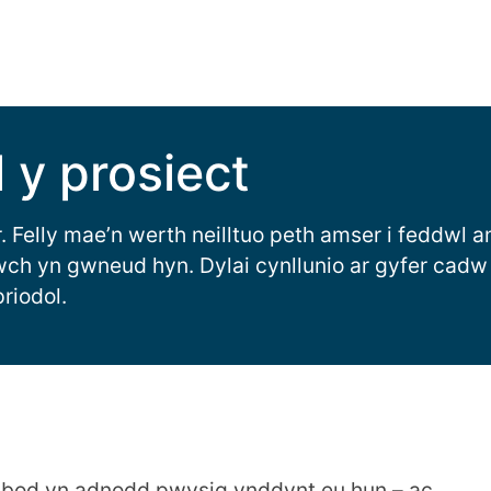
 y prosiect
Felly mae’n werth neilltuo peth amser i feddwl a
wch yn gwneud hyn. Dylai cynllunio ar gyfer cad
riodol.
bod yn adnodd pwysig ynddynt eu hun – ac