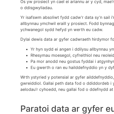
Os yw prosiect yn cael ei ariannu ar y cyd, mae
o ddisgwyliadau.
Yr isafswm absoliwt fydd cadw’r data sy’n sail i’
allbynnau ymchwil eraill y prosiect. Fodd bynna
ychwanegol sydd hefyd yn werth eu cadw.
Dylai dewis data ar gyfer cadwraeth hirdymor fod
Yr hyn sydd ei angen i ddilysu allbynnau y
Rhesymau moesegol, cyfreithiol neu reoleidd
Pa mor anodd neu gostus fyddai i atgynhyr
Eu gwerth o ran eu hailddefnyddio yn y dy
Wrth ystyried y potensial ar gyfer ailddefnyddio
gwreiddiol. Gallai peth data fod o ddiddordeb i
aelodau’r cyhoedd, neu gallai fod o ddefnydd at
Paratoi data ar gyfer 