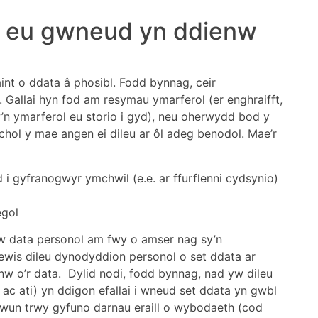
u eu gwneud yn ddienw
nt o ddata â phosibl. Fodd bynnag, ceir
 Gallai hyn fod am resymau ymarferol (er enghraifft,
n ymarferol eu storio i gyd), neu oherwydd bod y
hol y mae angen ei dileu ar ôl adeg benodol. Mae’r
gyfranogwyr ymchwil (e.e. ar ffurflenni cydsynio)
egol
dw data personol am fwy o amser nag sy’n
dewis dileu dynodyddion personol o set ddata ar
enw o’r data. Dylid nodi, fodd bynnag, nad yw dileu
c ati) yn ddigon efallai i wneud set ddata yn gwbl
hywun trwy gyfuno darnau eraill o wybodaeth (cod