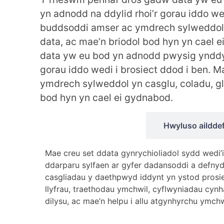
yn adnodd na ddylid rhoi’r gorau iddo w
buddsoddi amser ac ymdrech sylweddol y
data, ac mae’n briodol bod hyn yn cael
data yw eu bod yn adnodd pwysig ynddyn
gorau iddo wedi i brosiect ddod i ben.
ymdrech sylweddol yn casglu, coladu, gl
bod hyn yn cael ei gydnabod.
Uniondeb ymchwil
Hwyluso aildde
Mae creu set ddata gynrychioliadol sydd wedi’
ddarparu sylfaen ar gyfer dadansoddi a defny
casgliadau y daethpwyd iddynt yn ystod prosie
llyfrau, traethodau ymchwil, cyflwyniadau cynha
dilysu, ac mae’n helpu i allu atgynhyrchu ymchw