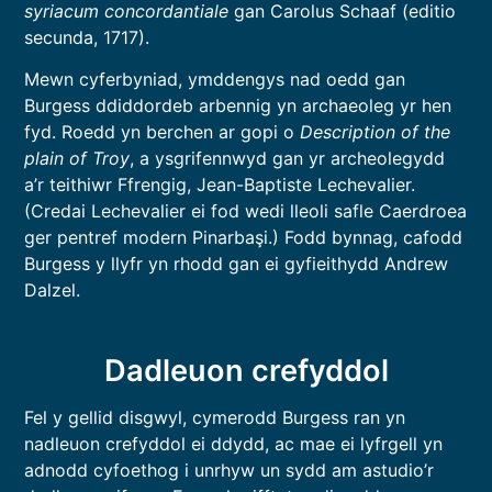
syriacum concordantiale
gan Carolus Schaaf (editio
secunda, 1717).
Mewn cyferbyniad, ymddengys nad oedd gan
Burgess ddiddordeb arbennig yn archaeoleg yr hen
fyd. Roedd yn berchen ar gopi o
Description of the
plain of Troy
, a ysgrifennwyd gan yr archeolegydd
a’r teithiwr Ffrengig, Jean-Baptiste Lechevalier.
(Credai Lechevalier ei fod wedi lleoli safle Caerdroea
ger pentref modern Pinarbaşi.) Fodd bynnag, cafodd
Burgess y llyfr yn rhodd gan ei gyfieithydd Andrew
Dalzel.
Dadleuon crefyddol
Fel y gellid disgwyl, cymerodd Burgess ran yn
nadleuon crefyddol ei ddydd, ac mae ei lyfrgell yn
adnodd cyfoethog i unrhyw un sydd am astudio’r