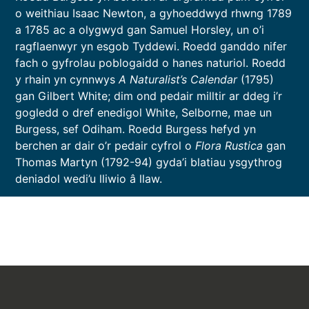
o weithiau Isaac Newton, a gyhoeddwyd rhwng 1789
a 1785 ac a olygwyd gan Samuel Horsley, un o’i
ragflaenwyr yn esgob Tyddewi. Roedd ganddo nifer
fach o gyfrolau poblogaidd o hanes naturiol. Roedd
y rhain yn cynnwys
A Naturalist’s Calendar
(1795)
gan Gilbert White; dim ond pedair milltir ar ddeg i’r
gogledd o dref enedigol White, Selborne, mae un
Burgess, sef Odiham. Roedd Burgess hefyd yn
berchen ar dair o’r pedair cyfrol o
Flora Rustica
gan
Thomas Martyn (1792-94) gyda’i blatiau ysgythrog
deniadol wedi’u lliwio â llaw.