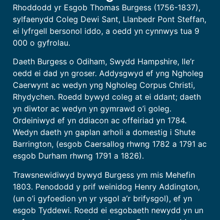
Rhoddodd yr Esgob Thomas Burgess (1756-1837),
sylfaenydd Coleg Dewi Sant, Llanbedr Pont Steffan,
ei lyfrgell bersonol iddo, a oedd yn cynnwys tua 9
000 o gyfrolau.
Daeth Burgess o Odiham, Swydd Hampshire, lle’r
oedd ei dad yn groser. Addysgwyd ef yng Ngholeg
Caerwynt ac wedyn yng Ngholeg Corpus Christi,
Rhydychen. Roedd bywyd coleg at ei ddant; daeth
yn diwtor ac wedyn yn gymrawd o’i goleg.
Ordeiniwyd ef yn ddiacon ac offeiriad yn 1784.
Wedyn daeth yn gaplan arholi a domestig i Shute
Barrington, (esgob Caersallog rhwng 1782 a 1791 ac
esgob Durham rhwng 1791 a 1826).
Trawsnewidiwyd bywyd Burgess ym mis Mehefin
1803. Penododd y prif weinidog Henry Addington,
(un o’i gyfoedion yn yr ysgol a’r brifysgol), ef yn
esgob Tyddewi. Roedd ei esgobaeth newydd yn un