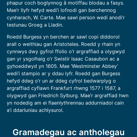
phapur coch boglynnog â motiffau blodau a fasys.
Mae’r llyfr hefyd wedi’i lofnodi gan berchennog
cynharach, W. Carte. Mae sawl person wedi anodi’r
testunau Groeg a Lladin.
Roedd Burgess yn berchen ar sawl copi diddorol
arall o weithiau gan Aristoteles. Roedd y rhain yn
cynnwys dwy gyfrol ffolio o’r argraffiad a olygwyd
gan yr ysgolhaig o’r Swistir Isaac Casaubon ac a
gyhoeddwyd yn 1605. Mae ‘Westminster Abbey’
wedi’i stampio ar y ddau lyfr. Roedd gan Burgess
hefyd ddeg o’r un ar ddeg cyfrol bedwarplyg o
argraffiad cyflawn Frankfurt rhwng 1577 i 1587, a
olygwyd gan Friedrich Sylburg. Mae’r argraffiad hwn
yn nodedig am ei flaenlythrennau addurniadol cain
a’i ddarluniau achlysurol.
Gramadegau ac antholegau