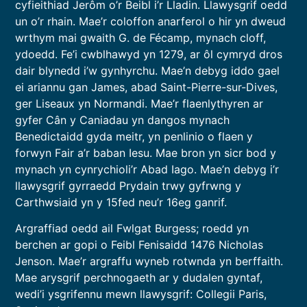
cyfieithiad Jerôm o’r Beibl i’r Lladin. Llawysgrif oedd
un o’r rhain. Mae’r coloffon anarferol o hir yn dweud
wrthym mai gwaith G. de Fécamp, mynach cloff,
ydoedd. Fe’i cwblhawyd yn 1279, ar ôl cymryd dros
dair blynedd i’w gynhyrchu. Mae’n debyg iddo gael
ei ariannu gan James, abad Saint-Pierre-sur-Dives,
ger Liseaux yn Normandi. Mae’r flaenlythyren ar
gyfer Cân y Caniadau yn dangos mynach
Benedictaidd gyda meitr, yn penlinio o flaen y
forwyn Fair a’r baban Iesu. Mae bron yn sicr bod y
mynach yn cynrychioli’r Abad Iago. Mae’n debyg i’r
llawysgrif gyrraedd Prydain trwy gyfrwng y
Carthwsiaid yn y 15fed neu’r 16eg ganrif.
Argraffiad oedd ail Fwlgat Burgess; roedd yn
berchen ar gopi o Feibl Fenisaidd 1476 Nicholas
Jenson. Mae’r argraffu wyneb rotwnda yn berffaith.
Mae arysgrif perchnogaeth ar y dudalen gyntaf,
wedi’i ysgrifennu mewn llawysgrif: Collegii Paris,