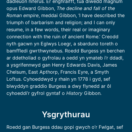
dadleuon niferus. Er enghraifft, tua diwedd magnum
opus Edward Gibbon,
The decline and fall of the
Roman empire
, meddai Gibbon, ‘I have described the
triumph of barbarism and religion; and I can only
resume, in a few words, their real or imaginary
connection with the ruin of ancient Rome.’ Creodd
nyth gacwn yn Eglwys Loegr, a sbarduno toreth o
bamffledi gwrthwynebus. Roedd Burgess yn berchen
ar ddetholiad o gyfrolau a oedd yn ymateb i’r ddadl,
a ysgrifennwyd gan Henry Edwards Davis, James
Chelsum, East Apthorp, Francis Eyre, a Smyth
Loftus. Cyhoeddwyd y rhain yn 1778 i gyd, sef
blwyddyn graddio Burgess a dwy flynedd ar ôl
cyhoeddi’r gyfrol gyntaf o
History
Gibbon
.
Ysgrythurau
Roedd gan Burgess ddau gopi gwych o’r Fwlgat, sef