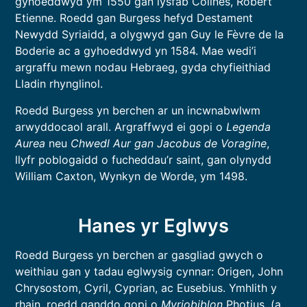
gyhoeddwyd ym 1550 gan lysfab Colines, Robert
Etienne. Roedd gan Burgess hefyd Destament
Newydd Syriaidd, a olygwyd gan Guy le Fèvre de la
Boderie ac a gyhoeddwyd yn 1584. Mae wedi’i
argraffu mewn nodau Hebraeg, gyda chyfieithiad
Lladin rhynglinol.
Roedd Burgess yn berchen ar un incwnabwlwm
arwyddocaol arall. Argraffwyd ei gopi o
Legenda
Aurea
neu
Chwedl Aur gan Jacobus de Voragine
,
llyfr poblogaidd o fucheddau’r saint, gan olynydd
William Caxton, Wynkyn de Worde, ym 1498.
Hanes yr Eglwys
Roedd Burgess yn berchen ar gasgliad gwych o
weithiau gan y tadau eglwysig cynnar: Origen, John
Chrysostom, Cyril, Cyprian, ac Eusebius. Ymhlith y
rhain, roedd ganddo gopi o
Myriobiblon
Photius, (a