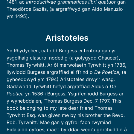
1481, ac
Introductivae grammatices libri quatuor
gan
Theodōros Gazēs, (a argraffwyd gan Aldo Manuzio
ym 1495).
Aristoteles
Yn Rhydychen, cafodd Burgess ei fentora gan yr
ysgolhaig clasurol nodedig (a golygydd Chaucer),
Thomas Tyrwhitt. Ar ôl marwolaeth Tyrwhitt yn 1786,
llywiodd Burgess argraffiad ei ffrind o
De Poetica
, (a
gyhoeddwyd ym 1794) Aristoteles drwy’r wasg.
Gadawodd Tyrwhitt hefyd argraffiad Aldus o
De
Poetica
yn 1536 i Burgess. Ysgrifennodd Burgess ar
y wynebddalen, ‘Thomas Burgess Dec. 7 1797. This
book belonging to my late dear friend Thomas
Tyrwhitt Esq. was given me by his brother the Revd.
Rob. Tyrwhitt.’ Mae gan y gyfrol fach rwymiad
Eidalaidd cyfoes; mae’r byrddau wedi’u gorchuddio â