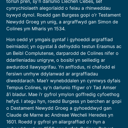
torlun pren, sy’n darlunio Llechen Cebes, sef
cynrychiolaeth alegorïaidd o feiau a rhinweddau
bywyd dynol. Roedd gan Burgess gopi o’r Testament
Newydd Groeg yn unig, a argraffwyd gan Simon de
Colines ym Mharis yn 1534.
Hon oedd yr ymgais gyntaf i gyhoeddi argraffiad
beirniadol; yn ogystal â defnyddio testun Erasmus ac
un Beibl Complutense, darparodd de Colines nifer o
ddarlleniadau unigryw, o bosibl yn seiliedig ar
awdurdod llawysgrifau. Yn anffodus, ni chafodd ei
fersiwn unrhyw ddylanwad ar argraffiadau
diweddarach. Mae’r wynebddalen yn cynnwys dyfais
Tempus Colines, sy’n darlunio ffigwr o’r Tad Amser
â’i bladur. Mae i’r gyfrol ymylon goffredig cyfoethog
hefyd. I ategu hyn, roedd Burgess yn berchen ar gopi
o Destament Newydd Groeg a gyhoeddwyd gan
Claude de Marne ac Andreae Wecheli Heredes yn
1601. Roedd y gyfrol yn ailargraffiad o’r hyn a