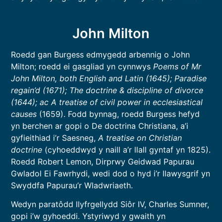
John Milton
Roedd gan Burgess edmygedd arbennig o John
Milton; roedd ei gasgliad yn cynnwys
Poems of Mr
John Milton, both English and Latin (1645); Paradise
regain’d (1671); The doctrine & discipline of divorce
(1644); ac A treatise of civil power in ecclesiastical
causes
(1659). Fodd bynnag, roedd Burgess hefyd
yn berchen ar gopi o De doctrina Christiana, a’i
gyfieithiad i’r Saesneg,
A treatise on Christian
doctrine
(cyhoeddwyd y naill a’r llall gyntaf yn 1825).
Roedd Robert Lemon, Dirprwy Geidwad Papurau
Gwladol Ei Fawrhydi, wedi dod o hyd i’r llawysgrif yn
Swyddfa Papurau’r Wladwriaeth.
Wedyn paratôdd llyfrgellydd Siôr IV, Charles Sumner,
gopi i’w gyhoeddi. Ystyriwyd y gwaith yn