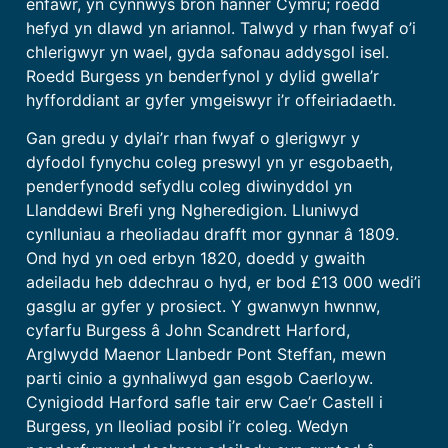
enfawr, yn cynnwys bron hanner Cymru; roedd
hefyd yn dlawd yn ariannol. Talwyd y rhan fwyaf o’i
chlerigwyr yn wael, gyda safonau addysgol isel.
Roedd Burgess yn benderfynol y dylid gwella’r
hyfforddiant ar gyfer ymgeiswyr i’r offeiriadaeth.
Gan gredu y dylai’r rhan fwyaf o glerigwyr y
dyfodol fynychu coleg preswyl yn yr esgobaeth,
penderfynodd sefydlu coleg diwinyddol yn
Llanddewi Brefi yng Ngheredigion. Lluniwyd
cynlluniau a rheoliadau drafft mor gynnar â 1809.
Ond hyd yn oed erbyn 1820, doedd y gwaith
adeiladu heb ddechrau o hyd, er bod £13 000 wedi’i
gasglu ar gyfer y prosiect. Y gwanwyn hwnnw,
cyfarfu Burgess â John Scandrett Harford,
Arglwydd Maenor Llanbedr Pont Steffan, mewn
parti cinio a gynhaliwyd gan esgob Caerloyw.
Cynigiodd Harford safle tair erw Cae’r Castell i
Burgess, yn lleoliad posibl i’r coleg. Wedyn