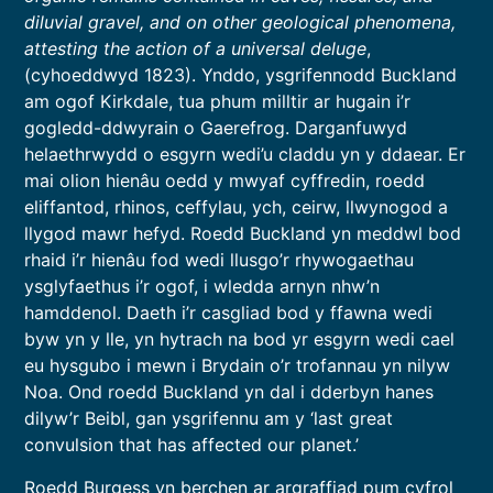
diluvial gravel, and on other geological phenomena,
attesting the action of a universal deluge
,
(cyhoeddwyd 1823). Ynddo, ysgrifennodd Buckland
am ogof Kirkdale, tua phum milltir ar hugain i’r
gogledd-ddwyrain o Gaerefrog. Darganfuwyd
helaethrwydd o esgyrn wedi’u claddu yn y ddaear. Er
mai olion hienâu oedd y mwyaf cyffredin, roedd
eliffantod, rhinos, ceffylau, ych, ceirw, llwynogod a
llygod mawr hefyd. Roedd Buckland yn meddwl bod
rhaid i’r hienâu fod wedi llusgo’r rhywogaethau
ysglyfaethus i’r ogof, i wledda arnyn nhw’n
hamddenol. Daeth i’r casgliad bod y ffawna wedi
byw yn y lle, yn hytrach na bod yr esgyrn wedi cael
eu hysgubo i mewn i Brydain o’r trofannau yn nilyw
Noa. Ond roedd Buckland yn dal i dderbyn hanes
dilyw’r Beibl, gan ysgrifennu am y ‘last great
convulsion that has affected our planet.’
Roedd Burgess yn berchen ar argraffiad pum cyfrol