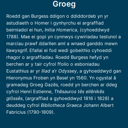
Groeg
Roedd gan Burgess ddigon o ddiddordeb yn yr
astudiaeth o Homer i gynhyrchu ei argraffiad
beirniadol ei hun,
Initia Homerica
, (cyhoeddwyd
1788). Mae ei gopi yn cynnwys cywiriadau testunol a
marciau prawf ddarllen aml a wnaed ganddo mewn
llawysgrif. Efallai ei fod wedi gobeithio cyhoeddi
rhagor o argraffiadau. Roedd Burgess hefyd yn
berchen ar y tair cyfrol ffolio o esboniadau
Eustathius ar yr
Iliad
a’r
Odyssey
, a gyhoeddwyd gan
Hieronymus Froben yn Basel yn 1560. Yn ogystal â
gramadeg Groeg Gazēs, roedd yn berchen ar ddeg
cyfrol Henri Estienne,
Thēsauros tēs ellēnikēs
glōssēs
, (argraffiad a gyhoeddwyd 1816 i 1828) a
deuddeg cyfrol
Bibliotheca Graeca
Johann Albert
Fabricius (1790-1809).