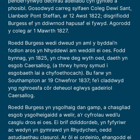
penderfynwyd dechrau adeiladu cyn gynted â
phosibl. Gosodwyd carreg sylfaen Coleg Dewi Sant,
Llanbedr Pont Steffan, ar 12 Awst 1822; disgrifiodd
Burgess ef yn ddiwrnod hapusaf ei fywyd. Agorodd
y coleg ar 1 Mawrth 1827.
Roedd Burgess wedi dweud yn aml y byddai’n
fodlon aros yn Nhyddewi am weddill ei oes. Fodd
bynnag, yn 1825, yn chwe deg wyth oed, daeth yn
esgob Caersallog, (a thrwy hynny symud i
esgobaeth lai a chyfoethocach). Bu farw yn
Southampton ar 19 Chwefror 1837; fe’i claddwyd
yng nghroesfa côr deheuol eglwys gadeiriol
Caersallog.
Roedd Burgess yn ysgolhaig dan gamp, a chasgliad
esgob ysgolheigaidd a welir, a’r cyfrolau wedi’u
casglu dros ei oes. Ei brif ddiddordeb, yn fyfyriwr
ac wedyn yn gymrawd yn Rhydychen, oedd
astudiaethau clasurol. Ar ôl ei ordeinio, ehangodd ei