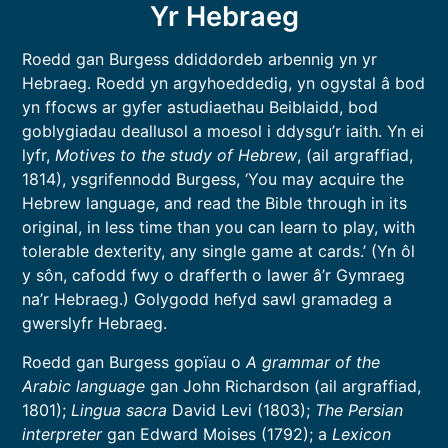
Yr Hebraeg
Roedd gan Burgess ddiddordeb arbennig yn yr
Hebraeg. Roedd yn argyhoeddedig, yn ogystal â bod
yn ffocws ar gyfer astudiaethau Beiblaidd, bod
goblygiadau deallusol a moesol i ddysgu’r iaith. Yn ei
lyfr,
Motives to the study of Hebrew
, (ail argraffiad,
1814), ysgrifennodd Burgess, ‘You may acquire the
Hebrew language, and read the Bible through in its
original, in less time than you can learn to play, with
tolerable dexterity, any single game at cards.’ (Yn ôl
y sôn, cafodd fwy o drafferth o lawer â’r Gymraeg
na’r Hebraeg.) Golygodd hefyd sawl gramadeg a
gwerslyfr Hebraeg.
Roedd gan Burgess gopïau o
A grammar of the
Arabic language
gan John Richardson (ail argraffiad,
1801);
Lingua
sacra
David Levi (1803);
The Persian
interpreter
gan Edward Moises (1792); a
Lexicon