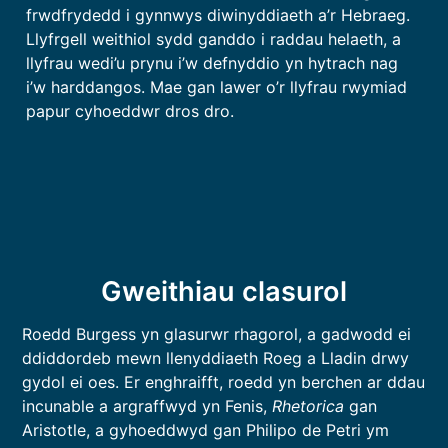
frwdfrydedd i gynnwys diwinyddiaeth a’r Hebraeg.
Llyfrgell weithiol sydd ganddo i raddau helaeth, a
llyfrau wedi’u prynu i’w defnyddio yn hytrach nag
i’w harddangos. Mae gan lawer o’r llyfrau rwymiad
papur cyhoeddwr dros dro.
Gweithiau clasurol
Roedd Burgess yn glasurwr rhagorol, a gadwodd ei
ddiddordeb mewn llenyddiaeth Roeg a Lladin drwy
gydol ei oes. Er enghraifft, roedd yn berchen ar ddau
incunable a argraffwyd yn Fenis,
Rhetorica
gan
Aristotle, a gyhoeddwyd gan Philipo de Petri ym