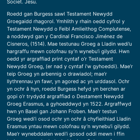
Societ. Jesu.
Roedd gan Burgess sawl Testament Newydd
Groegaidd rhagorol. Ymhlith y rhain oedd cyfrol y
Testament Newydd o Feibl Amlieithog Complutense,
a noddwyd gan y Cardinal Francisco Jiménez de
Cisneros, (1514). Mae testunau Groeg a Lladin wedi’u
hargraffu mewn colofnau sy’n wynebu’i gilydd. Hwn
oedd yr argraffiad print cyntaf o’r Testament
Newydd Groeg, (er nad y cyntaf i’w gyhoeddi). Mae’r
teip Groeg yn arbennig o drawiadol; mae’r
llythrennau yn fawr, yn agored ac yn urddasol. Ochr
yn ochr â hyn, roedd Burgess hefyd yn berchen ar
gopi o’r trydydd argraffiad o Destament Newydd
Groeg Erasmus, a gyhoeddwyd yn 1522. Argraffwyd
hwn yn Basel gan Johann Froben. Mae’r testun
Groeg wedi’i osod ochr yn ochr â chyfieithiad Lladin
Erasmus yntau mewn colofnau sy’n wynebu’i gilydd.
Mae’r wynebddalen wedi’i gosod oddi mewn i ffin