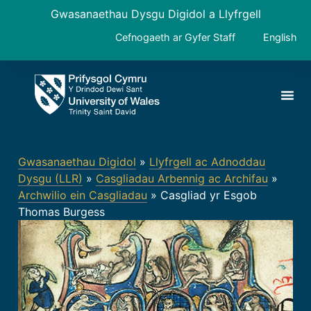
Gwasanaethau Dysgu Digidol a Llyfrgell
Cefnogaeth ar Gyfer Staff
English
Gwasanaethau Digidol
»
Llyfrgell ac Adnoddau
Dysgu (LLR)
»
Casgliadau Arbennig ac Archifau
»
Archwilio ein Casgliadau
»
Casgliad yr Esgob
Thomas Burgess