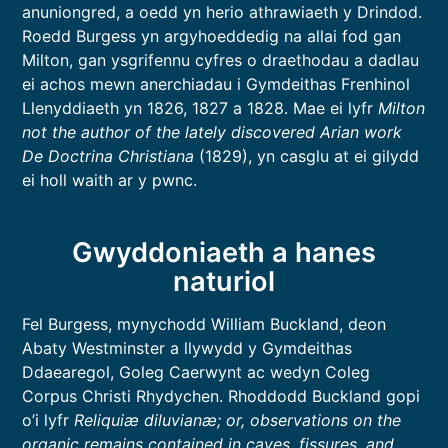
anuniongred, a oedd yn herio athrawiaeth y Drindod.
Roedd Burgess yn argyhoeddedig na allai fod gan
Milton, gan ysgrifennu cyfres o draethodau a dadlau
ei achos mewn anerchiadau i Gymdeithas Frenhinol
Llenyddiaeth yn 1826, 1827 a 1828. Mae ei lyfr
Milton
not the author of the lately discovered Arian work
De Doctrina Christiana
(1829), yn casglu at ei gilydd
ei holl waith ar y pwnc.
Gwyddoniaeth a hanes
naturiol
Fel Burgess, mynychodd William Buckland, deon
Abaty Westminster a llywydd y Gymdeithas
Ddaearegol, Goleg Caerwynt ac wedyn Coleg
Corpus Christi Rhydychen. Rhoddodd Buckland gopi
o’i lyfr
Reliquiæ diluvianæ; or, observations on the
organic remains contained in caves, fissures, and